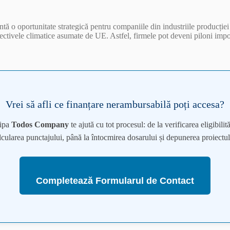
 o oportunitate strategică pentru companiile din industriile producției de
biectivele climatice asumate de UE. Astfel, firmele pot deveni piloni imp
Vrei să afli ce finanțare nerambursabilă poți accesa?
ipa
Todos Company
te ajută cu tot procesul: de la verificarea eligibilităț
lcularea punctajului, până la întocmirea dosarului și depunerea proiectul
Completează Formularul de Contact