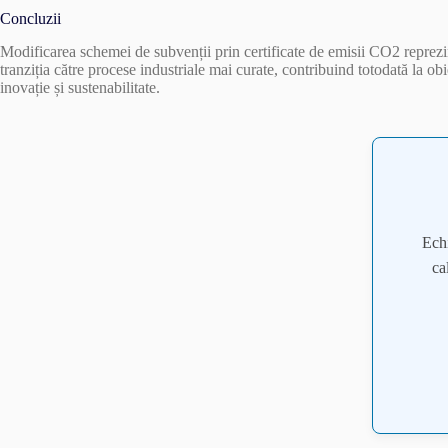
Concluzii
Modificarea schemei de subvenții prin certificate de emisii CO2 reprezintă
tranziția către procese industriale mai curate, contribuind totodată la o
inovație și sustenabilitate.
Ech
ca