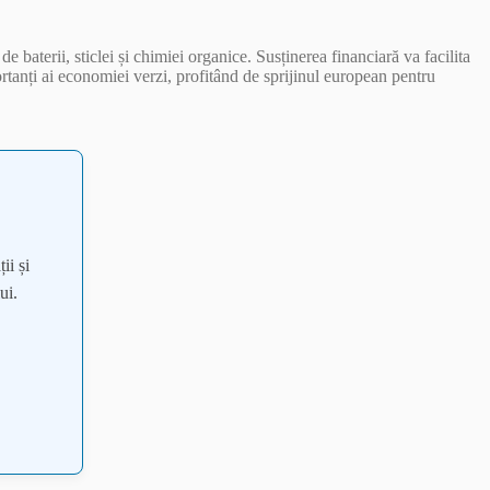
 baterii, sticlei și chimiei organice. Susținerea financiară va facilita
ortanți ai economiei verzi, profitând de sprijinul european pentru
ii și
ui.