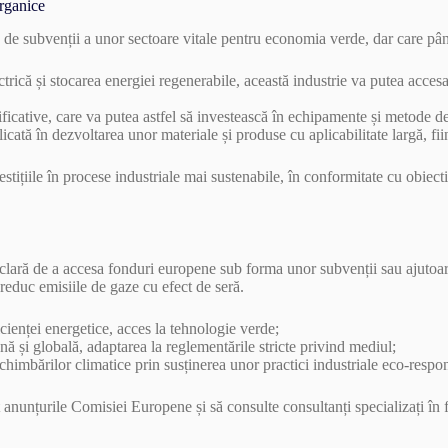
organice
e subvenții a unor sectoare vitale pentru economia verde, dar care pân
ctrică și stocarea energiei regenerabile, această industrie va putea acces
cative, care va putea astfel să investească în echipamente și metode d
cată în dezvoltarea unor materiale și produse cu aplicabilitate largă, fi
ițiile în procese industriale mai sustenabile, în conformitate cu obiecti
ă clară de a accesa fonduri europene sub forma unor subvenții sau ajutoar
reduc emisiile de gaze cu efect de seră.
icienței energetice, acces la tehnologie verde;
nă și globală, adaptarea la reglementările stricte privind mediul;
chimbărilor climatice prin susținerea unor practici industriale eco-respo
 anunțurile Comisiei Europene și să consulte consultanți specializați în