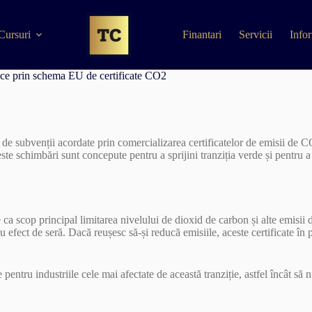
Cursuri
Finantari
Servicii
Infor
anice prin schema EU de certificate CO2
 subvenții acordate prin comercializarea certificatelor de emisii de CO
este schimbări sunt concepute pentru a sprijini tranziția verde și pentru a
ca scop principal limitarea nivelului de dioxid de carbon și alte emisii 
u efect de seră. Dacă reușesc să-și reducă emisiile, aceste certificate î
entru industriile cele mai afectate de această tranziție, astfel încât să