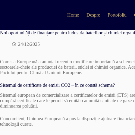
Skip
to
content
Home
Despre
Portofoliu
Noi oportunități de finanțare pentru industria bateriilor și chimiei org
24/12/2025
Comisia Europeană a anunțat recent o modificare importantă a schemei de
sectoarele-cheie ale producției de baterii, sticlei și chimiei organice. Ac
Pactului pentru Climă al Uniunii Europene.
Sistemul de certificate de emisii CO2 – în ce constă schema?
Sistemul european de comercializare a certificatelor de emisii (ETS) are 
cumpără certificate care le permit să emită o anumită cantitate de gaze c
diminuarea poluării.
Concomitent, Uniunea Europeană a pus la dispoziție ajutoare financiare p
tehnologii curate.