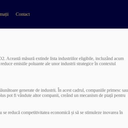
mații
Contact
2. Această măsură extinde lista industriilor eligibile, incluzând acum
 reduce emisiile poluante ale unor industrii strategice în contextul
dăunătoare generate de industrii. În acest cadrul, companiile primesc sau
n plus pot fi vândute altor companii, creând un mecanism de piață pentru
 nu se reducă competitivitatea economică și să se stimuleze inovarea în