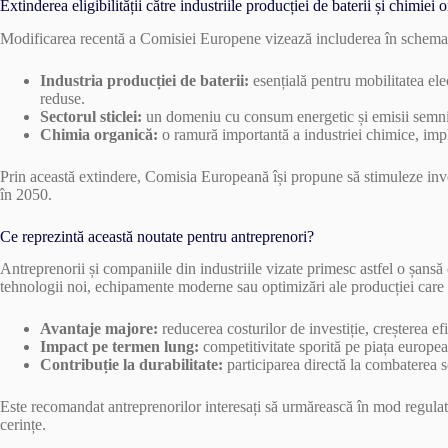
Extinderea eligibilității către industriile producției de baterii și chimiei 
Modificarea recentă a Comisiei Europene vizează includerea în schema d
Industria producției de baterii:
esențială pentru mobilitatea ele
reduse.
Sectorul sticlei:
un domeniu cu consum energetic și emisii semnifi
Chimia organică:
o ramură importantă a industriei chimice, impli
Prin această extindere, Comisia Europeană își propune să stimuleze invest
în 2050.
Ce reprezintă această noutate pentru antreprenori?
Antreprenorii și companiile din industriile vizate primesc astfel o șans
tehnologii noi, echipamente moderne sau optimizări ale producției care 
Avantaje majore:
reducerea costurilor de investiție, creșterea ef
Impact pe termen lung:
competitivitate sporită pe piața europea
Contribuție la durabilitate:
participarea directă la combaterea s
Este recomandat antreprenorilor interesați să urmărească în mod regulat
cerințe.