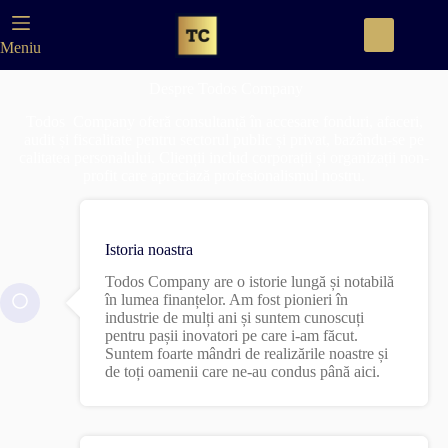
Meniu
Despre Todos Company
Todos Company oferă consultanță în accesare fonduri, afaceri,
audit și fiscalitate pentru sectorul public și privat, bazându-se pe
calitatea personalului. Clienții includ corporații și organizații non-
profit care apreciază profesionalismul nostru.
Istoria noastra
Todos Company are o istorie lungă și notabilă
în lumea finanțelor. Am fost pionieri în
industrie de mulți ani și suntem cunoscuți
pentru pașii inovatori pe care i-am făcut.
Suntem foarte mândri de realizările noastre și
de toți oamenii care ne-au condus până aici.