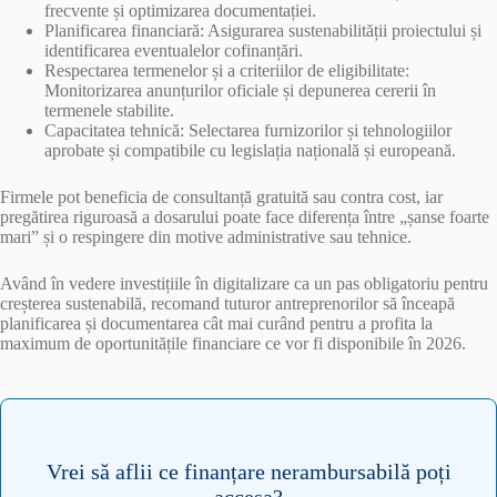
frecvente și optimizarea documentației.
Planificarea financiară: Asigurarea sustenabilității proiectului și
identificarea eventualelor cofinanțări.
Respectarea termenelor și a criteriilor de eligibilitate:
Monitorizarea anunțurilor oficiale și depunerea cererii în
termenele stabilite.
Capacitatea tehnică: Selectarea furnizorilor și tehnologiilor
aprobate și compatibile cu legislația națională și europeană.
Firmele pot beneficia de consultanță gratuită sau contra cost, iar
pregătirea riguroasă a dosarului poate face diferența între „șanse foarte
mari” și o respingere din motive administrative sau tehnice.
Având în vedere investițiile în digitalizare ca un pas obligatoriu pentru
creșterea sustenabilă, recomand tuturor antreprenorilor să înceapă
planificarea și documentarea cât mai curând pentru a profita la
maximum de oportunitățile financiare ce vor fi disponibile în 2026.
Vrei să aflii ce finanțare nerambursabilă poți
accesa?