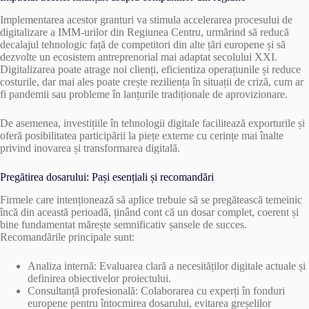
Implementarea acestor granturi va stimula accelerarea procesului de
digitalizare a IMM-urilor din Regiunea Centru, urmărind să reducă
decalajul tehnologic față de competitori din alte țări europene și să
dezvolte un ecosistem antreprenorial mai adaptat secolului XXI.
Digitalizarea poate atrage noi clienți, eficientiza operațiunile și reduce
costurile, dar mai ales poate crește reziliența în situații de criză, cum ar
fi pandemii sau probleme în lanțurile tradiționale de aprovizionare.
De asemenea, investițiile în tehnologii digitale facilitează exporturile și
oferă posibilitatea participării la piețe externe cu cerințe mai înalte
privind inovarea și transformarea digitală.
Pregătirea dosarului: Pași esențiali și recomandări
Firmele care intenționează să aplice trebuie să se pregătească temeinic
încă din această perioadă, ținând cont că un dosar complet, coerent și
bine fundamentat mărește semnificativ șansele de succes.
Recomandările principale sunt:
Analiza internă: Evaluarea clară a necesităților digitale actuale și
definirea obiectivelor proiectului.
Consultanță profesională: Colaborarea cu experți în fonduri
europene pentru întocmirea dosarului, evitarea greșelilor