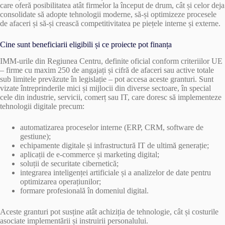
care oferă posibilitatea atât firmelor la început de drum, cât și celor deja
consolidate să adopte tehnologii moderne, să-și optimizeze procesele
de afaceri și să-și crească competitivitatea pe piețele interne și externe.
Cine sunt beneficiarii eligibili și ce proiecte pot finanța
IMM-urile din Regiunea Centru, definite oficial conform criteriilor UE
– firme cu maxim 250 de angajați și cifră de afaceri sau active totale
sub limitele prevăzute în legislație – pot accesa aceste granturi. Sunt
vizate întreprinderile mici și mijlocii din diverse sectoare, în special
cele din industrie, servicii, comerț sau IT, care doresc să implementeze
tehnologii digitale precum:
automatizarea proceselor interne (ERP, CRM, software de
gestiune);
echipamente digitale și infrastructură IT de ultimă generație;
aplicații de e-commerce și marketing digital;
soluții de securitate cibernetică;
integrarea inteligenței artificiale și a analizelor de date pentru
optimizarea operațiunilor;
formare profesională în domeniul digital.
Aceste granturi pot susține atât achiziția de tehnologie, cât și costurile
asociate implementării și instruirii personalului.