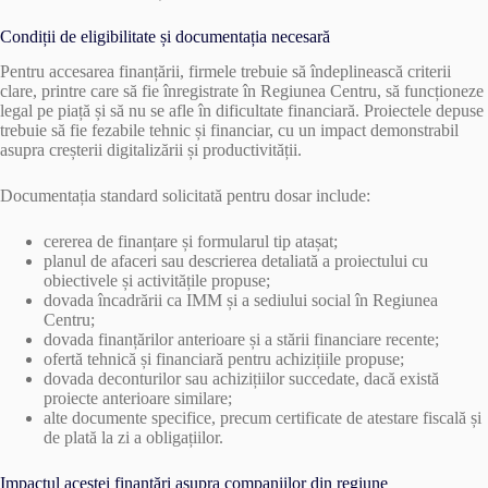
Condiții de eligibilitate și documentația necesară
Pentru accesarea finanțării, firmele trebuie să îndeplinească criterii
clare, printre care să fie înregistrate în Regiunea Centru, să funcționeze
legal pe piață și să nu se afle în dificultate financiară. Proiectele depuse
trebuie să fie fezabile tehnic și financiar, cu un impact demonstrabil
asupra creșterii digitalizării și productivității.
Documentația standard solicitată pentru dosar include:
cererea de finanțare și formularul tip atașat;
planul de afaceri sau descrierea detaliată a proiectului cu
obiectivele și activitățile propuse;
dovada încadrării ca IMM și a sediului social în Regiunea
Centru;
dovada finanțărilor anterioare și a stării financiare recente;
ofertă tehnică și financiară pentru achizițiile propuse;
dovada deconturilor sau achizițiilor succedate, dacă există
proiecte anterioare similare;
alte documente specifice, precum certificate de atestare fiscală și
de plată la zi a obligațiilor.
Impactul acestei finanțări asupra companiilor din regiune