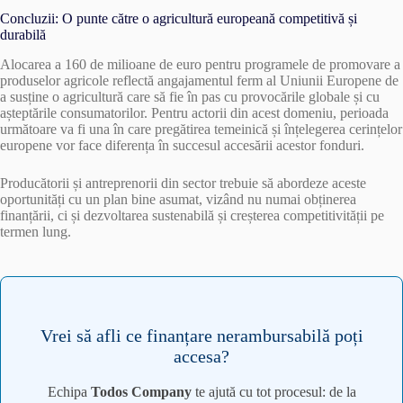
Concluzii: O punte către o agricultură europeană competitivă și
durabilă
Alocarea a 160 de milioane de euro pentru programele de promovare a
produselor agricole reflectă angajamentul ferm al Uniunii Europene de
a susține o agricultură care să fie în pas cu provocările globale și cu
așteptările consumatorilor. Pentru actorii din acest domeniu, perioada
următoare va fi una în care pregătirea temeinică și înțelegerea cerințelor
europene vor face diferența în succesul accesării acestor fonduri.
Producătorii și antreprenorii din sector trebuie să abordeze aceste
oportunități cu un plan bine asumat, vizând nu numai obținerea
finanțării, ci și dezvoltarea sustenabilă și creșterea competitivității pe
termen lung.
Vrei să afli ce finanțare nerambursabilă poți
accesa?
Echipa
Todos Company
te ajută cu tot procesul: de la