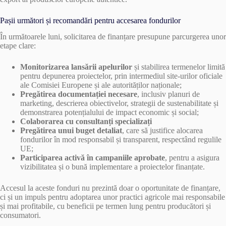
Pașii următori și recomandări pentru accesarea fondurilor
În următoarele luni, solicitarea de finanțare presupune parcurgerea unor
etape clare:
Monitorizarea lansării apelurilor
și stabilirea termenelor limită
pentru depunerea proiectelor, prin intermediul site-urilor oficiale
ale Comisiei Europene și ale autorităților naționale;
Pregătirea documentației necesare
, inclusiv planuri de
marketing, descrierea obiectivelor, strategii de sustenabilitate și
demonstrarea potențialului de impact economic și social;
Colaborarea cu consultanți specializați
Pregătirea unui buget detaliat
, care să justifice alocarea
fondurilor în mod responsabil și transparent, respectând regulile
UE;
Participarea activă în campaniile aprobate
, pentru a asigura
vizibilitatea și o bună implementare a proiectelor finanțate.
Accesul la aceste fonduri nu prezintă doar o oportunitate de finanțare,
ci și un impuls pentru adoptarea unor practici agricole mai responsabile
și mai profitabile, cu beneficii pe termen lung pentru producători și
consumatori.