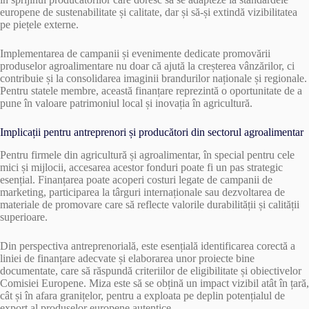
europene de sustenabilitate și calitate, dar și să-și extindă vizibilitatea
pe piețele externe.
Implementarea de campanii și evenimente dedicate promovării
produselor agroalimentare nu doar că ajută la creșterea vânzărilor, ci
contribuie și la consolidarea imaginii brandurilor naționale și regionale.
Pentru statele membre, această finanțare reprezintă o oportunitate de a
pune în valoare patrimoniul local și inovația în agricultură.
Implicații pentru antreprenori și producători din sectorul agroalimentar
Pentru firmele din agricultură și agroalimentar, în special pentru cele
mici și mijlocii, accesarea acestor fonduri poate fi un pas strategic
esențial. Finanțarea poate acoperi costuri legate de campanii de
marketing, participarea la târguri internaționale sau dezvoltarea de
materiale de promovare care să reflecte valorile durabilității și calității
superioare.
Din perspectiva antreprenorială, este esențială identificarea corectă a
liniei de finanțare adecvate și elaborarea unor proiecte bine
documentate, care să răspundă criteriilor de eligibilitate și obiectivelor
Comisiei Europene. Miza este să se obțină un impact vizibil atât în țară,
cât și în afara granițelor, pentru a exploata pe deplin potențialul de
export al produselor europene autentice.