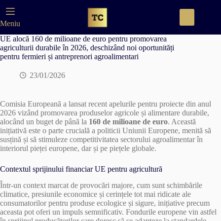
Skip
to
content
Meniu
UE alocă 160 de milioane de euro pentru promovarea
agriculturii durabile în 2026, deschizând noi oportunități
pentru fermieri și antreprenori agroalimentari
23/01/2026
Comisia Europeană a lansat recent apelurile pentru proiecte din anul
2026 vizând promovarea produselor agricole și alimentare durabile,
alocând un buget de până la
160 de milioane de euro
. Această
inițiativă este o parte crucială a politicii Uniunii Europene, menită să
susțină și să stimuleze competitivitatea sectorului agroalimentar în
interiorul pieței europene, dar și pe piețele globale.
Contextul sprijinului financiar UE pentru agricultură
Într-un context marcat de provocări majore, cum sunt schimbările
climatice, presiunile economice și cerințele tot mai ridicate ale
consumatorilor pentru produse ecologice și sigure, inițiative precum
aceasta pot oferi un impuls semnificativ. Fondurile europene vin astfel
în sprijinul producătorilor care doresc să se adapteze la standardele