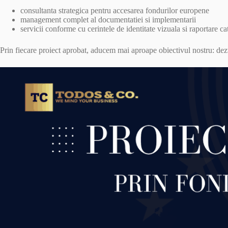
consultanta strategica pentru accesarea fondurilor europene
management complet al documentatiei si implementarii
servicii conforme cu cerintele de identitate vizuala si raportare ca
Prin fiecare proiect aprobat, aducem mai aproape obiectivul nostru: dez