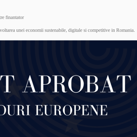
tre finantator
voltarea unei economii sustenabile, digitale si competitive in Romania.