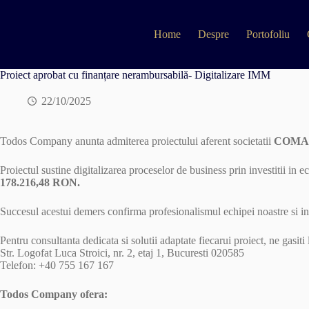
Skip
to
content
Home
Despre
Portofoliu
Proiect aprobat cu finanțare nerambursabilă- Digitalizare IMM
22/10/2025
Todos Company anunta admiterea proiectului aferent societatii
COMAN
Proiectul sustine digitalizarea proceselor de business prin investitii in 
178.216,48 RON.
Succesul acestui demers confirma profesionalismul echipei noastre si 
Pentru consultanta dedicata si solutii adaptate fiecarui proiect, ne gasiti 
Str. Logofat Luca Stroici, nr. 2, etaj 1, Bucuresti 020585
Telefon: +40 755 167 167
Todos Company ofera: