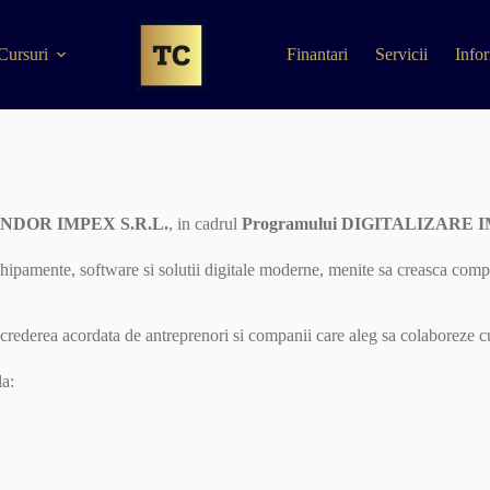
Cursuri
Finantari
Servicii
Infor
DOR IMPEX S.R.L.
, in cadrul
Programului DIGITALIZARE 
echipamente, software si solutii digitale moderne, menite sa creasca compe
increderea acordata de antreprenori si companii care aleg sa colaborez
la: