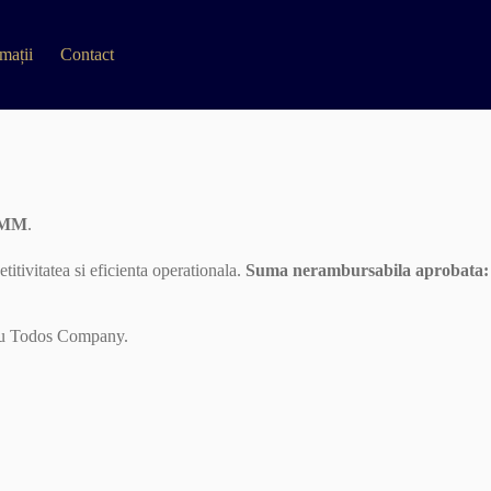
mații
Contact
IMM
.
titivitatea si eficienta operationala.
Suma nerambursabila aprobata:
e cu Todos Company.