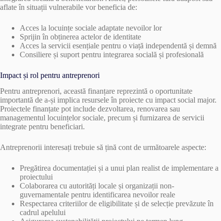
aflate în situații vulnerabile vor beneficia de:
Acces la locuințe sociale adaptate nevoilor lor
Sprijin în obținerea actelor de identitate
Acces la servicii esențiale pentru o viață independentă și demnă
Consiliere și suport pentru integrarea socială și profesională
Impact și rol pentru antreprenori
Pentru antreprenori, această finanțare reprezintă o oportunitate
importantă de a-și implica resursele în proiecte cu impact social major.
Proiectele finanțate pot include dezvoltarea, renovarea sau
managementul locuințelor sociale, precum și furnizarea de servicii
integrate pentru beneficiari.
Antreprenorii interesați trebuie să țină cont de următoarele aspecte:
Pregătirea documentației și a unui plan realist de implementare a
proiectului
Colaborarea cu autorități locale și organizații non-
guvernamentale pentru identificarea nevoilor reale
Respectarea criteriilor de eligibilitate și de selecție prevăzute în
cadrul apelului