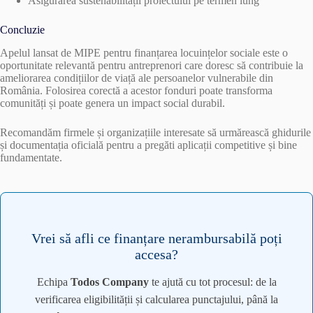
Asigurarea sustenabilității proiectului pe termen lung
Concluzie
Apelul lansat de MIPE pentru finanțarea locuințelor sociale este o
oportunitate relevantă pentru antreprenori care doresc să contribuie la
ameliorarea condițiilor de viață ale persoanelor vulnerabile din
România. Folosirea corectă a acestor fonduri poate transforma
comunități și poate genera un impact social durabil.
Recomandăm firmele și organizațiile interesate să urmărească ghidurile
și documentația oficială pentru a pregăti aplicații competitive și bine
fundamentate.
Vrei să afli ce finanțare nerambursabilă poți
accesa?
Echipa
Todos Company
te ajută cu tot procesul: de la
verificarea eligibilității și calcularea punctajului, până la