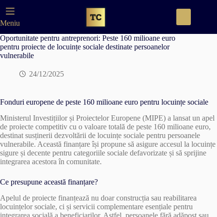
Skip
to
content
Meniu
Oportunitate pentru antreprenori: Peste 160 milioane euro
pentru proiecte de locuințe sociale destinate persoanelor
vulnerabile
24/12/2025
Fonduri europene de peste 160 milioane euro pentru locuințe sociale
Ministerul Investițiilor și Proiectelor Europene (MIPE) a lansat un apel
de proiecte competitiv cu o valoare totală de peste 160 milioane euro,
destinat susținerii dezvoltării de locuințe sociale pentru persoanele
vulnerabile. Această finanțare își propune să asigure accesul la locuințe
sigure și decente pentru categoriile sociale defavorizate și să sprijine
integrarea acestora în comunitate.
Ce presupune această finanțare?
Apelul de proiecte finanțează nu doar construcția sau reabilitarea
locuințelor sociale, ci și servicii complementare esențiale pentru
integrarea socială a beneficiarilor. Astfel, persoanele fără adăpost sau