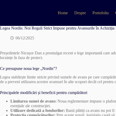
Skip
to
content
Home
Despre
Portofoliu
Legea Nordis: Noi Reguli Strict Impuse pentru Avansurile în Achiziția 
06/12/2025
Președintele Nicușor Dan a promulgat recent o lege importantă care aduce
locuințe în faza de proiect.
Ce presupune noua lege „Nordis”?
Legea stabilește limite stricte privind sumele de avans pe care cumpărăto
de a preveni utilizarea acestor avansuri în alte scopuri decât cel pentru c
Principalele modificări și beneficii pentru cumpărători
Limitarea sumei de avans:
Noua reglementare impune o plafonare
esențiale ale construcției.
Utilizare dedicată a fondurilor:
Banii plătiți ca avans nu pot fi 
Protecția cumpărătorilor:
Prin aceste reguli, legislația caută să 