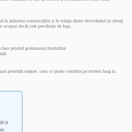
 industria construcțiilor și în relația dintre dezvoltatori și clienți.
te scopuri decât cele prevăzute de lege.
i clare privind gestionarea fondurilor.
iață.
 sunt priorități majore, ceea ce poate contribui pe termen lung la
ii și
ui.