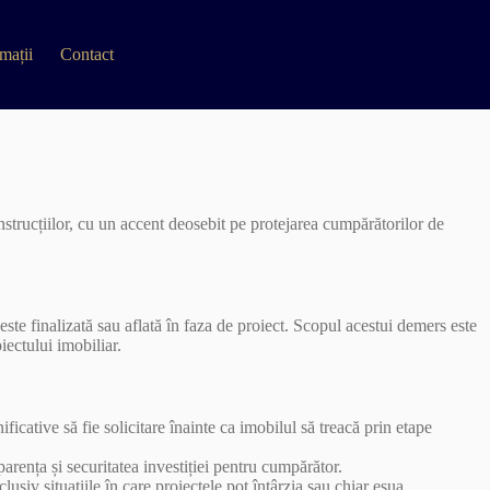
mații
Contact
strucțiilor, cu un accent deosebit pe protejarea cumpărătorilor de
este finalizată sau aflată în faza de proiect. Scopul acestui demers este
iectului imobiliar.
tive să fie solicitare înainte ca imobilul să treacă prin etape
parența și securitatea investiției pentru cumpărător.
clusiv situațiile în care proiectele pot întârzia sau chiar eșua.