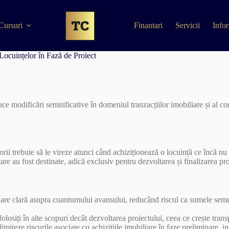
Cursuri
Finantari
Servicii
Infor
Locuințelor în Fază de Proiect
 modificări semnificative în domeniul tranzacțiilor imobiliare și al con
rii trebuie să le vireze atunci când achiziționează o locuință ce încă nu 
are au fost destinate, adică exclusiv pentru dezvoltarea și finalizarea pro
 clară asupra cuantumului avansului, reducând riscul ca sumele semnifica
folosiți în alte scopuri decât dezvoltarea proiectului, ceea ce crește trans
limiteze riscurile asociate cu achizițiile imobiliare în faze preliminare, in