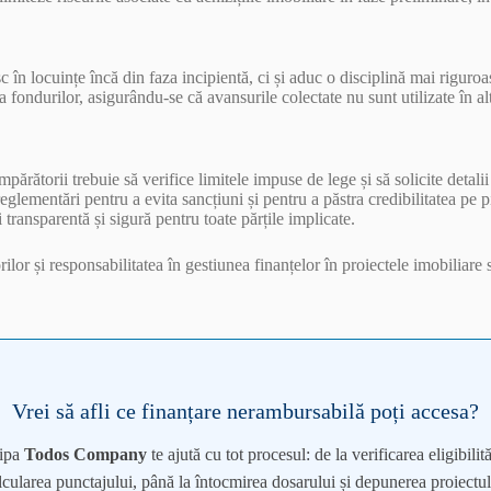
locuințe încă din faza incipientă, ci și aduc o disciplină mai riguroasă în
 fondurilor, asigurându-se că avansurile colectate nu sunt utilizate în al
părătorii trebuie să verifice limitele impuse de lege și să solicite detali
eglementări pentru a evita sancțiuni și pentru a păstra credibilitatea pe p
transparentă și sigură pentru toate părțile implicate.
ilor și responsabilitatea în gestiunea finanțelor în proiectele imobiliare
Vrei să afli ce finanțare nerambursabilă poți accesa?
ipa
Todos Company
te ajută cu tot procesul: de la verificarea eligibilităț
lcularea punctajului, până la întocmirea dosarului și depunerea proiectul