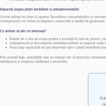
Impactul asupra pieței imobiliare și antreprenoriatului
Aceste măsuri nu doar că sporesc încrederea consumatorilor ce investesc în 
Antreprenorii vor trebui să adapteze contractele și modul de gestionare a
Ce trebuie să știe cei interesați?
Înainte de a vira un avans pentru o locuință în fază de proiect, cum
Antreprenorii și dezvoltatorii imobiliari trebuie să respecte noile r
Noua lege reprezintă un pas important spre o piață imobiliară mai 
Prin această lege, autoritățile dau un semnal clar că protecția consumator
stabilizarea și creșterea sănătoasă a sectorului.
Ech
ca