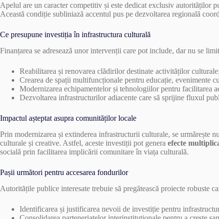
Apelul are un caracter competitiv și este dedicat exclusiv autorităților pu
Această condiție subliniază accentul pus pe dezvoltarea regională coordo
Ce presupune investiția în infrastructura culturală
Finanțarea se adresează unor intervenții care pot include, dar nu se limit
Reabilitarea și renovarea clădirilor destinate activităților culturale
Crearea de spații multifuncționale pentru educație, evenimente cult
Modernizarea echipamentelor și tehnologiilor pentru facilitarea ac
Dezvoltarea infrastructurilor adiacente care să sprijine fluxul publi
Impactul așteptat asupra comunităților locale
Prin modernizarea și extinderea infrastructurii culturale, se urmărește nu
culturale și creative. Astfel, aceste investiții pot genera
efecte multipli
socială prin facilitarea implicării comunitare în viața culturală.
Pașii următori pentru accesarea fondurilor
Autoritățile publice interesate trebuie să pregătească proiecte robuste ca
Identificarea și justificarea nevoii de investiție pentru infrastructu
Consolidarea parteneriatelor interinstituționale pentru a crește șa