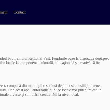
mații
Contact
 cadrul Programului Regional Vest. Fondurile puse la dispoziție depășesc
ilor locale la componenta culturală, educațională și creativă să fie
 Vest, compusă din municipii reședință de județ și consilii județene,
lui. Prin acest apel, autoritățile publice locale vor putea investi în
rale diverse și stimulării creativității la nivel local.