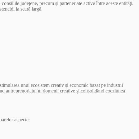
onsiliile județene, precum și parteneriate active între aceste entități.
tenabil la scară largă.
i stimularea unui ecosistem creativ și economic bazat pe industrii
ând antreprenoriatul în domenii creative și consolidând coeziunea
oarelor aspecte: