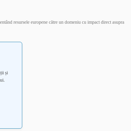
orientând resursele europene către un domeniu cu impact direct asupra
ii și
ui.