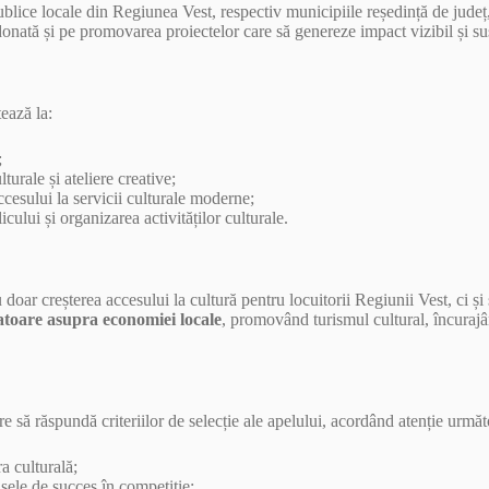
blice locale din Regiunea Vest, respectiv municipiile reședință de județ, c
nată și pe promovarea proiectelor care să genereze impact vizibil și sus
ează la:
;
urale și ateliere creative;
cesului la servicii culturale moderne;
cului și organizarea activităților culturale.
 doar creșterea accesului la cultură pentru locuitorii Regiunii Vest, ci ș
catoare asupra economiei locale
, promovând turismul cultural, încuraj
re să răspundă criteriilor de selecție ale apelului, acordând atenție următ
ra culturală;
nsele de succes în competiție;