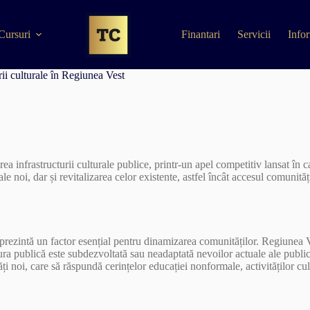
Cursuri
Finantari
Servicii
Infor
rii culturale în Regiunea Vest
a infrastructurii culturale publice, printr-un apel competitiv lansat în
e noi, dar și revitalizarea celor existente, astfel încât accesul comunităț
lă reprezintă un factor esențial pentru dinamizarea comunităților. Regiunea
tura publică este subdezvoltată sau neadaptată nevoilor actuale ale publicu
ăți noi, care să răspundă cerințelor educației nonformale, activităților cultu