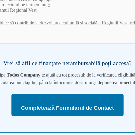
 proiectului pe termen lung;
ramul Regional Vest.
blice să contribuie la dezvoltarea culturală și socială a Regiunii Vest, 
Vrei să afli ce finanțare nerambursabilă poți accesa?
ipa
Todos Company
te ajută cu tot procesul: de la verificarea eligibilităț
lcularea punctajului, până la întocmirea dosarului și depunerea proiectul
Completează Formularul de Contact