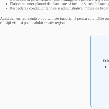
Elaborarea unor planuri detaliate care să includă sustenabilitatea
Respectarea condițiilor tehnice și administrative impuse de Prog
Acest demers reprezintă o oportunitate importantă pentru autoritățile pu
calității vieții și potențialului creativ regional.
Ech
ca