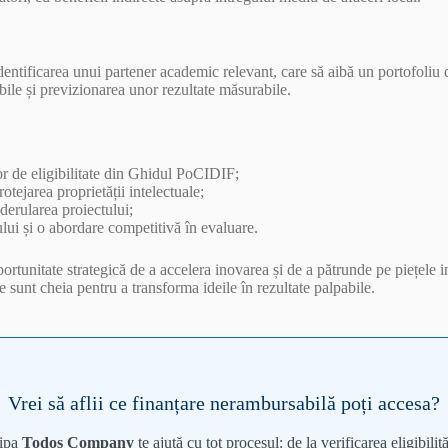
dentificarea unui partener academic relevant, care să aibă un portofoliu 
labile și previzionarea unor rezultate măsurabile.
lor de eligibilitate din Ghidul PoCIDIF;
rotejarea proprietății intelectuale;
 derularea proiectului;
lui și o abordare competitivă în evaluare.
tunitate strategică de a accelera inovarea și de a pătrunde pe piețele int
e sunt cheia pentru a transforma ideile în rezultate palpabile.
Vrei să aflii ce finanțare nerambursabilă poți accesa?
ipa
Todos Company
te ajută cu tot procesul: de la verificarea eligibilităț