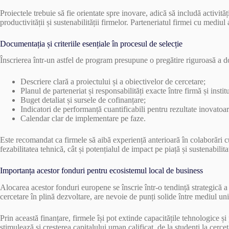
Proiectele trebuie să fie orientate spre inovare, adică să includă activi
productivității și sustenabilității firmelor. Parteneriatul firmei cu medi
Documentația și criteriile esențiale în procesul de selecție
Înscrierea într-un astfel de program presupune o pregătire riguroasă a do
Descriere clară a proiectului și a obiectivelor de cercetare;
Planul de parteneriat și responsabilități exacte între firmă și instit
Buget detaliat și sursele de cofinanțare;
Indicatori de performanță cuantificabili pentru rezultate inovatoar
Calendar clar de implementare pe faze.
Este recomandat ca firmele să aibă experiență anterioară în colaborări c
fezabilitatea tehnică, cât și potențialul de impact pe piață și sustenabilitat
Importanța acestor fonduri pentru ecosistemul local de business
Alocarea acestor fonduri europene se înscrie într-o tendință strategică 
cercetare în plină dezvoltare, are nevoie de punți solide între mediul uni
Prin această finanțare, firmele își pot extinde capacitățile tehnologice și
stimulează și creșterea capitalului uman calificat, de la studenți la cerce