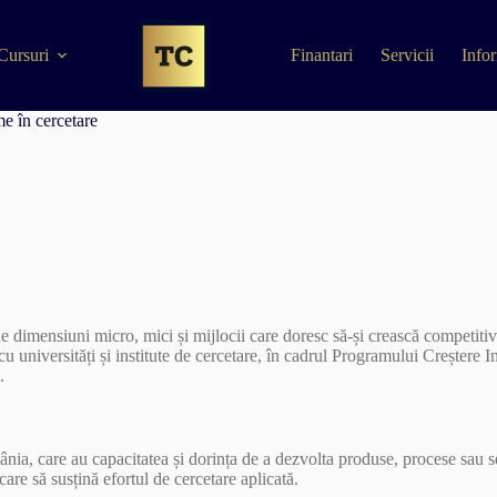
Cursuri
Finantari
Servicii
Infor
e în cercetare
mensiuni micro, mici și mijlocii care doresc să-și crească competitivit
 universități și institute de cercetare, în cadrul Programului Creștere In
.
ânia, care au capacitatea și dorința de a dezvolta produse, procese sau se
care să susțină efortul de cercetare aplicată.