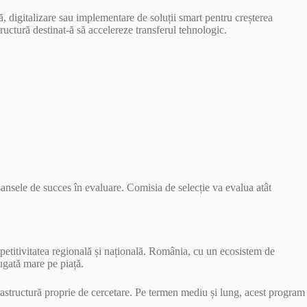
ă, digitalizare sau implementare de soluții smart pentru creșterea
ructură destinat-ă să accelereze transferul tehnologic.
șansele de succes în evaluare. Comisia de selecție va evalua atât
mpetitivitatea regională și națională. România, cu un ecosistem de
ăugată mare pe piață.
infrastructură proprie de cercetare. Pe termen mediu și lung, acest program