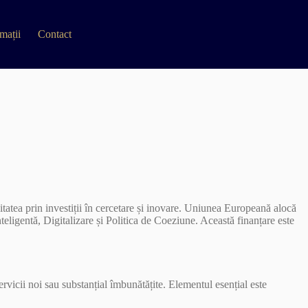
mații
Contact
atea prin investiții în cercetare și inovare. Uniunea Europeană alocă
teligentă, Digitalizare și Politica de Coeziune. Această finanțare este
rvicii noi sau substanțial îmbunătățite. Elementul esențial este