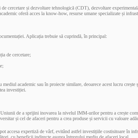
tăți de cercetare și dezvoltare tehnologică (CDT), dezvoltare experimental
ul academic oferă acces la know-how, resurse umane specializate și infrast
cumentației. Aplicația trebuie să cuprindă, în principal:
uția de cercetare;
e;
u mediul academic sau în proiecte similare, deoarece acest lucru crește 
ea investiției.
a Uniunii de a sprijini inovarea la nivelul IMM-urilor pentru a crește co
versitar și cel de afaceri pentru a crea produse și servicii cu valoare ad
 pot accesa expertiză de vârf, evitând astfel investițiile costisitoare în 
tători, cu beneficii indirecte asupra întregului mediu de afaceri local.