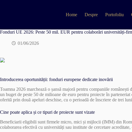
Skip
to
content
Home
Despre
Portofoliu
Fonduri UE 2026: Peste 50 mil. EUR pentru colaborări universități-firm
01/06/2026
Introducerea oportunității: fonduri europene dedicate inovării
Toamna 2026 marchează o șansă majoră pentru companiile românești de di
un buget de peste 50 de milioane de euro pentru proiecte în parteneriat cu
oferită prin două apeluri deschise, cu o perioadă de înscriere de trei luni
Cine poate aplica și ce tipuri de proiecte sunt vizate
Beneficiarii eligibili sunt firmele micro, mici și mijlocii (IMM) din Rom
colaborarea efectivă cu universități sau institute de cercetare acreditate, 