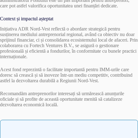
administratorul Fondului este un pas important pentru antreprenori,
care pot astfel valorifica oportunitatea unei finanțări dedicate.
Context și impactul așteptat
Inițiativa ADR Nord-Vest reflectă o abordare strategică pentru
susținerea mediului antreprenorial regional, având ca obiectiv nu doar
sprijinul financiar, ci și consolidarea ecosistemului local de afaceri. Prin
colaborarea cu Fortech Ventures B.V., se asigură o gestionare
profesională și eficientă a fondurilor, în conformitate cu bunele practici
internaționale.
Acest fond reprezintă o facilitate importantă pentru IMM-urile care
doresc să crească și să inoveze într-un mediu competitiv, contribuind
astfel la dezvoltarea durabilă a Regiunii Nord-Vest.
Recomandăm antreprenorilor interesați să urmărească anunțurile
oficiale și să profite de această oportunitate menită să catalizeze
dezvoltarea economică locală.