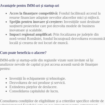
Avantajele pentru IMM-uri și startup-uri
Acces la finanțare competitivă:
Fondul facilitează accesul la
resurse financiare adaptate nevoilor afacerilor mici și mijlocii.
Sprijin pentru inovare și creștere:
Investițiile sunt destinate
susținerii proiectelor care pot dezvolta modele de business
inovatoare și scalabile.
Impact regional amplificat:
Prin focalizarea pe județele din
nord-vestul României, fondul încurajează dezvoltarea economică
locală și crearea de noi locuri de muncă.
Cum poate beneficia o afacere?
IMM-urile și startup-urile din regiunile vizate sunt invitate să își
analizeze nevoile de capital și pot accesa această sursă de finanțare
pentru:
Investiții în echipamente și tehnologie.
Dezvoltarea de noi produse și servicii.
Extinderea piețelor de desfacere.
Consolidarea capitalului de lucru.
Consultarea condițiilor de eligibilitate și a criteriilor specifice oferite de