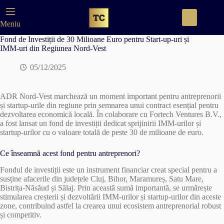
Skip
to
content
Meniu
Fond de Investiții de 30 Milioane Euro pentru Start-up-uri și
IMM-uri din Regiunea Nord-Vest
05/12/2025
ADR Nord-Vest marchează un moment important pentru antreprenorii
și startup-urile din regiune prin semnarea unui contract esențial pentru
dezvoltarea economică locală. În colaborare cu Fortech Ventures B.V.,
a fost lansat un fond de investiții dedicat sprijinirii IMM-urilor și
startup-urilor cu o valoare totală de peste 30 de milioane de euro.
Ce înseamnă acest fond pentru antreprenori?
Fondul de investiții este un instrument financiar creat special pentru a
susține afacerile din județele Cluj, Bihor, Maramureș, Satu Mare,
Bistrița-Năsăud și Sălaj. Prin această sumă importantă, se urmărește
stimularea creșterii și dezvoltării IMM-urilor și startup-urilor din aceste
zone, contribuind astfel la crearea unui ecosistem antreprenorial robust
și competitiv.