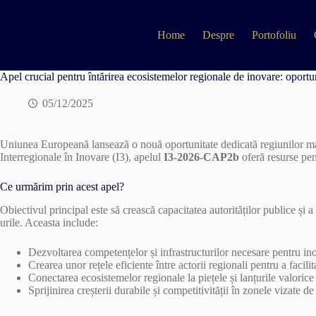
Skip
to
content
Home
Despre
Portofoliu
Apel crucial pentru întărirea ecosistemelor regionale de inovare: oportun
05/12/2025
Uniunea Europeană lansează o nouă oportunitate dedicată regiunilor mai puț
Interregionale în Inovare (I3), apelul
I3-2026-CAP2b
oferă resurse pen
Ce urmărim prin acest apel?
Obiectivul principal este să crească capacitatea autorităților publice și
urile. Aceasta include:
Dezvoltarea competențelor și infrastructurilor necesare pentru in
Crearea unor rețele eficiente între actorii regionali pentru a facili
Conectarea ecosistemelor regionale la piețele și lanțurile valoric
Sprijinirea creșterii durabile și competitivității în zonele vizate de