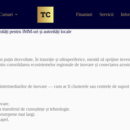
Cursuri
Finantari
Servicii
Infor
ități pentru IMM-uri și autorități locale
in dezvoltate, în tranziție și ultraperiferice, menită să sprijine investi
tru consolidarea ecosistemelor regionale de inovare și conectarea acesto
 a intermediarilor de inovare — cum ar fi clusterele sau centrele de supor
ovare.
ta transferul de cunoștințe și tehnologie.
e europene mai largi.
 apel.