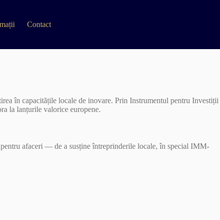
mații
Contact
rea în capacitățile locale de inovare. Prin Instrumentul pentru Investiții
ra la lanțurile valorice europene.
t pentru afaceri — de a susține întreprinderile locale, în special IMM-