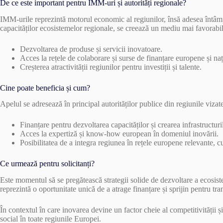
De ce este important pentru IMM-uri și autorități regionale?
IMM-urile reprezintă motorul economic al regiunilor, însă adesea întâmp
capacităților ecosistemelor regionale, se creează un mediu mai favorabil
Dezvoltarea de produse și servicii inovatoare.
Acces la rețele de colaborare și surse de finanțare europene și naț
Creșterea atractivității regiunilor pentru investiții și talente.
Cine poate beneficia și cum?
Apelul se adresează în principal autorităților publice din regiunile vizate
Finanțare pentru dezvoltarea capacităților și crearea infrastructuri
Acces la expertiză și know-how european în domeniul inovării.
Posibilitatea de a integra regiunea în rețele europene relevante, 
Ce urmează pentru solicitanți?
Este momentul să se pregătească strategii solide de dezvoltare a ecosiste
reprezintă o oportunitate unică de a atrage finanțare și sprijin pentru tr
În contextul în care inovarea devine un factor cheie al competitivității ș
social în toate regiunile Europei.