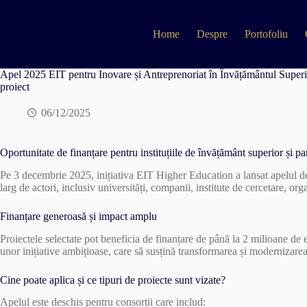
Skip
to
content
Home
Despre
Portofoliu
Apel 2025 EIT pentru Inovare și Antreprenoriat în Învățământul Superio
proiect
06/12/2025
Oportunitate de finanțare pentru instituțiile de învățământ superior și pa
Pe 3 decembrie 2025, inițiativa EIT Higher Education a lansat apelul de 
larg de actori, inclusiv universități, companii, institute de cercetare, o
Finanțare generoasă și impact amplu
Proiectele selectate pot beneficia de finanțare de până la 2 milioane de
unor inițiative ambițioase, care să susțină transformarea și modernizarea
Cine poate aplica și ce tipuri de proiecte sunt vizate?
Apelul este deschis pentru consorții care includ: