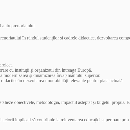
 antreprenoriatului.
enoriatului în rândul studenților și cadrele didactice, dezvoltarea comp
proiect.
are cu instituții și organizații din întreaga Europă.
 la modernizarea și dinamizarea învățământului superior.
 didactice în dezvoltarea unor abilități relevante pentru piața actuală.
 detalieze obiectivele, metodologia, impactul așteptat și bugetul propus. 
ctorii implicați să contribuie la reinventarea educației superioare prin 