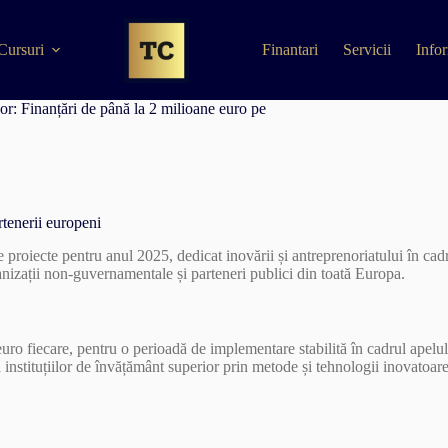
Cursuri
Finantari
Servicii
Infor
r: Finanțări de până la 2 milioane euro pe
rtenerii europeni
proiecte pentru anul 2025, dedicat inovării și antreprenoriatului în cadr
rganizații non-guvernamentale și parteneri publici din toată Europa.
 euro fiecare, pentru o perioadă de implementare stabilită în cadrul apel
 instituțiilor de învățământ superior prin metode și tehnologii inovatoare