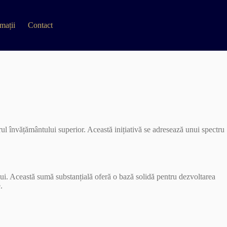
mații
Contact
ul învățământului superior. Această inițiativă se adresează unui spectru
ului. Această sumă substanțială oferă o bază solidă pentru dezvoltarea
.