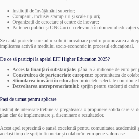
Instituții de învățământ superior;
Companii, inclusiv startup-uri și scale-up-uri;
Organizații de cercetare și centre de inovare;
Parteneri publici și ONG-uri cu relevanță în domeniul educației și
Se caută proiecte care aduc soluții inovatoare pentru promovarea antrepr
implicarea activă a mediului socio-economic în procesul educațional.
De ce să participi la apelul EIT Higher Education 2025?
Acces la finanțări substanțiale:
până la 2 milioane de euro per 
Construirea de parteneriate europene:
oportunitatea de colabor
Stimularea inovării în educație:
proiectele selectate contribuie
Dezvoltarea antreprenoriatului:
sprijin pentru studenți și cadre
Pași de urmat pentru aplicare
Instituțiile interesate trebuie să pregătească o propunere solidă care să
plan clar de implementare și diseminare a rezultatelor.
Acest apel reprezintă o șansă excelentă pentru comunitatea academică și a
același timp de sprijin financiar și colaborări europene valoroase.