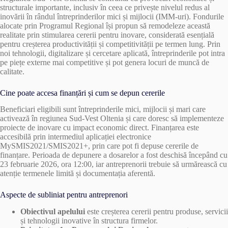
structurale importante, inclusiv în ceea ce privește nivelul redus al
inovării în rândul întreprinderilor mici și mijlocii (IMM-uri). Fondurile
alocate prin Programul Regional își propun să remodeleze această
realitate prin stimularea cererii pentru inovare, considerată esențială
pentru creșterea productivității și competitivității pe termen lung. Prin
noi tehnologii, digitalizare și cercetare aplicată, întreprinderile pot intra
pe piețe externe mai competitive și pot genera locuri de muncă de
calitate.
Cine poate accesa finanțări și cum se depun cererile
Beneficiari eligibili sunt întreprinderile mici, mijlocii și mari care
activează în regiunea Sud-Vest Oltenia și care doresc să implementeze
proiecte de inovare cu impact economic direct. Finanțarea este
accesibilă prin intermediul aplicației electronice
MySMIS2021/SMIS2021+, prin care pot fi depuse cererile de
finanțare. Perioada de depunere a dosarelor a fost deschisă începând cu
23 februarie 2026, ora 12:00, iar antreprenorii trebuie să urmărească cu
atenție termenele limită și documentația aferentă.
Aspecte de subliniat pentru antreprenori
Obiectivul apelului
este creșterea cererii pentru produse, servicii
și tehnologii inovative în structura firmelor.