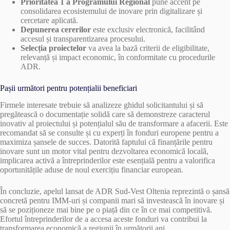
Prioritatea 1 a Programului Regional
pune accent pe
consolidarea ecosistemului de inovare prin digitalizare și
cercetare aplicată.
Depunerea cererilor
este exclusiv electronică, facilitând
accesul și transparentizarea procesului.
Selecția proiectelor
va avea la bază criterii de eligibilitate,
relevanță și impact economic, în conformitate cu procedurile
ADR.
Pașii următori pentru potențialii beneficiari
Firmele interesate trebuie să analizeze ghidul solicitantului și să
pregătească o documentație solidă care să demonstreze caracterul
inovativ al proiectului și potențialul său de transformare a afacerii. Este
recomandat să se consulte și cu experți în fonduri europene pentru a
maximiza șansele de succes. Datorită faptului că finanțările pentru
inovare sunt un motor vital pentru dezvoltarea economică locală,
implicarea activă a întreprinderilor este esențială pentru a valorifica
oportunitățile aduse de noul exercițiu financiar european.
În concluzie, apelul lansat de ADR Sud-Vest Oltenia reprezintă o șansă
concretă pentru IMM-uri și companii mari să investească în inovare și
să se poziționeze mai bine pe o piață din ce în ce mai competitivă.
Efortul întreprinderilor de a accesa aceste fonduri va contribui la
transformarea economică a regiunii în următorii ani.