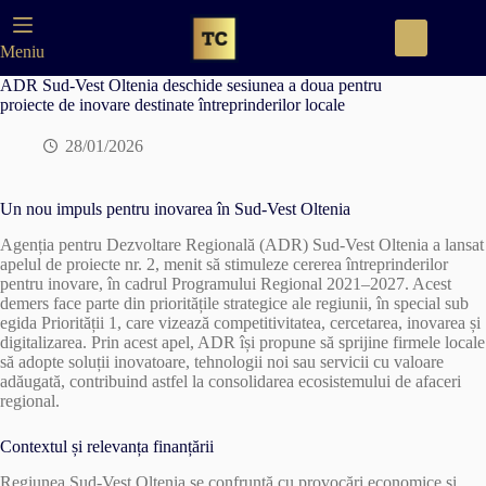
Skip
to
content
Meniu
ADR Sud-Vest Oltenia deschide sesiunea a doua pentru
proiecte de inovare destinate întreprinderilor locale
28/01/2026
Un nou impuls pentru inovarea în Sud-Vest Oltenia
Agenția pentru Dezvoltare Regională (ADR) Sud-Vest Oltenia a lansat
apelul de proiecte nr. 2, menit să stimuleze cererea întreprinderilor
pentru inovare, în cadrul Programului Regional 2021–2027. Acest
demers face parte din prioritățile strategice ale regiunii, în special sub
egida Priorității 1, care vizează competitivitatea, cercetarea, inovarea și
digitalizarea. Prin acest apel, ADR își propune să sprijine firmele locale
să adopte soluții inovatoare, tehnologii noi sau servicii cu valoare
adăugată, contribuind astfel la consolidarea ecosistemului de afaceri
regional.
Contextul și relevanța finanțării
Regiunea Sud-Vest Oltenia se confruntă cu provocări economice și