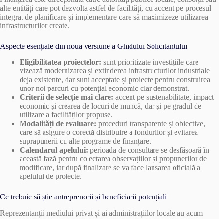
alte entități care pot dezvolta astfel de facilități, cu accent pe procesul
integrat de planificare și implementare care să maximizeze utilizarea
infrastructurilor create.
Aspecte esențiale din noua versiune a Ghidului Solicitantului
Eligibilitatea proiectelor:
sunt prioritizate investițiile care
vizează modernizarea și extinderea infrastructurilor industriale
deja existente, dar sunt acceptate și proiecte pentru construirea
unor noi parcuri cu potențial economic clar demonstrat.
Criterii de selecție mai clare:
accent pe sustenabilitate, impact
economic și crearea de locuri de muncă, dar și pe gradul de
utilizare a facilităților propuse.
Modalități de evaluare:
proceduri transparente și obiective,
care să asigure o corectă distribuire a fondurilor și evitarea
suprapunerii cu alte programe de finanțare.
Calendarul apelului:
perioada de consultare se desfășoară în
această fază pentru colectarea observațiilor și propunerilor de
modificare, iar după finalizare se va face lansarea oficială a
apelului de proiecte.
Ce trebuie să știe antreprenorii și beneficiarii potențiali
Reprezentanții mediului privat și ai administrațiilor locale au acum