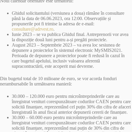
Noul calendar orientativ este următorul:
Ghidul solicitantului (versiunea a doua) rămâne în consultare
până la data de 06.06.2023, ora 12:00. Observațiile și
propunerile pot fi trimise la adresa de e-mail:
consultare@adrvest.ro
.
Iunie 2023 – se va publica Ghidul final. Antreprenorii vor avea
la dispoziție două luni pentru a-și pregăti proiectele.
August 2023 – Septembrie 2023 – va avea loc sesiunea de
depunere a proiectelor în sistemul electronic MySMIS2021.
Perioada de depunere a proiectelor poate fi redusă în cazul în
care bugetul apelului, inclusiv valoarea aferentă
supracontractării, este acoperit mai devreme.
Din bugetul total de 10 milioane de euro, se vor acorda fonduri
nerambursabile în următoarea manieră:
30.000 – 120.000 euro pentru microîntreprinderile care au
înregistrat venituri corespunzătoare codurilor CAEN pentru care
solicită finanțare, reprezentând cel puțin 30% din cifra de afaceri
înregistrată în anul fiscal anterior depunerii cererii de finanțare.
30.000 – 60.000 euro pentru microîntreprinderile care au
înregistrat venituri corespunzătoare codurilor CAEN pentru care
solicită finanțare, reprezentând mai puțin de 30% din cifra de