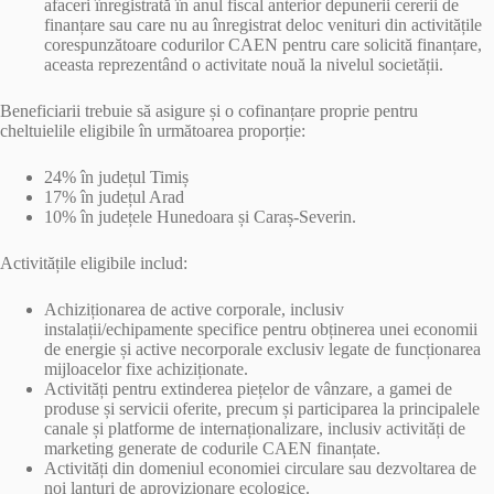
afaceri înregistrată în anul fiscal anterior depunerii cererii de
finanțare sau care nu au înregistrat deloc venituri din activitățile
corespunzătoare codurilor CAEN pentru care solicită finanțare,
aceasta reprezentând o activitate nouă la nivelul societății.
Beneficiarii trebuie să asigure și o cofinanțare proprie pentru
cheltuielile eligibile în următoarea proporție:
24% în județul Timiș
17% în județul Arad
10% în județele Hunedoara și Caraș-Severin.
Activitățile eligibile includ:
Achiziționarea de active corporale, inclusiv
instalații/echipamente specifice pentru obținerea unei economii
de energie și active necorporale exclusiv legate de funcționarea
mijloacelor fixe achiziționate.
Activități pentru extinderea piețelor de vânzare, a gamei de
produse și servicii oferite, precum și participarea la principalele
canale și platforme de internaționalizare, inclusiv activități de
marketing generate de codurile CAEN finanțate.
Activități din domeniul economiei circulare sau dezvoltarea de
noi lanțuri de aprovizionare ecologice.