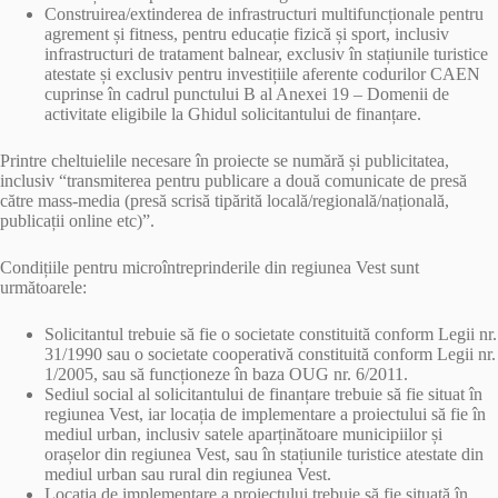
Construirea/extinderea de infrastructuri multifuncționale pentru
agrement și fitness, pentru educație fizică și sport, inclusiv
infrastructuri de tratament balnear, exclusiv în stațiunile turistice
atestate și exclusiv pentru investițiile aferente codurilor CAEN
cuprinse în cadrul punctului B al Anexei 19 – Domenii de
activitate eligibile la Ghidul solicitantului de finanțare.
Printre cheltuielile necesare în proiecte se numără și publicitatea,
inclusiv “transmiterea pentru publicare a două comunicate de presă
către mass-media (presă scrisă tipărită locală/regională/națională,
publicații online etc)”.
Condițiile pentru microîntreprinderile din regiunea Vest sunt
următoarele:
Solicitantul trebuie să fie o societate constituită conform Legii nr.
31/1990 sau o societate cooperativă constituită conform Legii nr.
1/2005, sau să funcționeze în baza OUG nr. 6/2011.
Sediul social al solicitantului de finanțare trebuie să fie situat în
regiunea Vest, iar locația de implementare a proiectului să fie în
mediul urban, inclusiv satele aparținătoare municipiilor și
orașelor din regiunea Vest, sau în stațiunile turistice atestate din
mediul urban sau rural din regiunea Vest.
Locația de implementare a proiectului trebuie să fie situată în