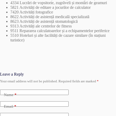
4334 Lucrări de vopsitorie, zugrăveli și montări de geamuri
5821 Activități de editare a jocurilor de calculator
7420 Activități fotografice
8622 Activități de asistență medicală specializată
8623 Activități de asistență stomatologică
9313 Activități ale centrelor de fitness
9511 Repararea calculatoarelor și a echipamentelor periferice
5510 Hoteluri și alte facilități de cazare similare (în stațiuni
turistice)
Leave a Reply
Your email address will not be published.
Required fields are marked
*
Name
*
Email
*