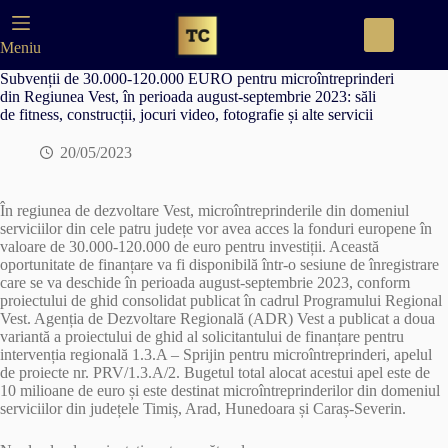
Skip
to
content
Meniu
Subvenții de 30.000-120.000 EURO pentru microîntreprinderi
din Regiunea Vest, în perioada august-septembrie 2023: săli
de fitness, construcții, jocuri video, fotografie și alte servicii
20/05/2023
În regiunea de dezvoltare Vest, microîntreprinderile din domeniul
serviciilor din cele patru județe vor avea acces la fonduri europene în
valoare de 30.000-120.000 de euro pentru investiții. Această
oportunitate de finanțare va fi disponibilă într-o sesiune de înregistrare
care se va deschide în perioada august-septembrie 2023, conform
proiectului de ghid consolidat publicat în cadrul Programului Regional
Vest. Agenția de Dezvoltare Regională (ADR) Vest a publicat a doua
variantă a proiectului de ghid al solicitantului de finanțare pentru
intervenția regională 1.3.A – Sprijin pentru microîntreprinderi, apelul
de proiecte nr. PRV/1.3.A/2. Bugetul total alocat acestui apel este de
10 milioane de euro și este destinat microîntreprinderilor din domeniul
serviciilor din județele Timiș, Arad, Hunedoara și Caraș-Severin.