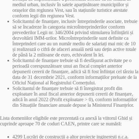
mediul urban, inclusiv în satele aparținătoare municipiilor și
orașelor din regiunea Vest, sau în stațiunile turistice atestate
conform legii din regiunea Vest.
Solicitantul de finanțare, inclusiv întreprinderile asociate, trebuie
să se încadreze în categoria microîntreprinderilor conform
prevederilor Legii nr. 346/2004 privind stimularea înființării și
dezvoltării IMM-urilor. Microîntreprinderile sunt definite ca
întreprinderi care au un număr mediu de salariați mai mic de 10
și realizează o cifră de afaceri anuală netă sau dețin active totale
de până la 2 milioane de euro, echivalent în lei.
Solicitantul de finanțare trebuie să fi desfășurat activitate pe o
perioadă corespunzătoare unui an fiscal complet anterior
depunerii cererii de finanțare, adică să fi fost înființat cel târziu la
data de 31 decembrie 2021, conform informațiilor preluate de la
Oficiul Național al Registrului Comerțului.
Solicitantul de finanțare trebuie să fi înregistrat profit din
exploatare în anul fiscal anterior depunerii cererii de finanțare,
adică în anul 2022 (Profit exploatare > 0), conform informațiilor
din Situațiile financiare anuale depuse la Ministerul Finanțelor.
Lista domeniilor eligibile este prezentată ca anexă la viitorul Ghid și
cuprinde aproape 70 de coduri CAEN, printre care se numără:
4299 Lucrări de construcții a altor proiecte inginerești n.c.a.