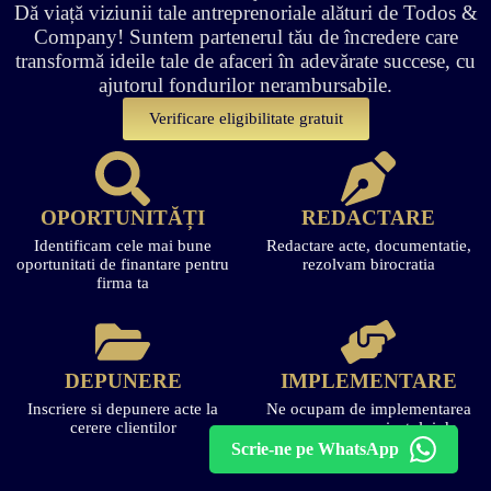
Dă viață viziunii tale antreprenoriale alături de Todos &
Company! Suntem partenerul tău de încredere care
transformă ideile tale de afaceri în adevărate succese, cu
ajutorul fondurilor nerambursabile.
Verificare eligibilitate gratuit
OPORTUNITĂȚI
REDACTARE
Identificam cele mai bune
Redactare acte, documentatie,
oportunitati de finantare pentru
rezolvam birocratia
firma ta
DEPUNERE
IMPLEMENTARE
Inscriere si depunere acte la
Ne ocupam de implementarea
cerere clientilor
cu succes a proiectului de
finantare
Scrie-ne pe WhatsApp