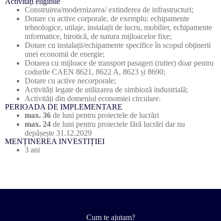
Activități eligibile
Construirea/modernizarea/ extinderea de infrastructuri;
Dotare cu active corporale, de exemplu: echipamente
tehnologice, utilaje, instalații de lucru, mobilier, echipamente
informatice, birotică, de natura mijloacelor fixe;
Dotare cu instalații/echipamente specifice în scopul obținerii
unei economii de energie;
Dotarea cu mijloace de transport pasageri (rutier) doar pentru
codurile CAEN 8621, 8622 A, 8623 și 8690;
Dotare cu active necorporale;
Activități legate de utilizarea de simbioză industrială;
Activități din domeniul economiei circulare.
PERIOADA DE IMPLEMENTARE
max. 36
de luni pentru proiectele de lucrări
max. 24
de luni pentru proiectele fără lucrări dar nu
depășește 31.12.2029
MENȚINEREA INVESTIȚIEI
3 ani
Cum te ajutam?