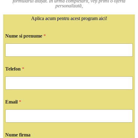
formularul atașat. În urma completării, veți primi o ofertă
personalizată,
Aplica acum pentru acest program aici!
Nume si prenume
*
Telefon
*
Email
*
Nume firma