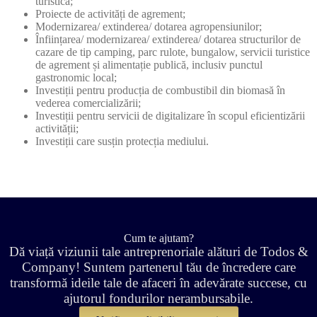
turistică;
Proiecte de activități de agrement;
Modernizarea/ extinderea/ dotarea agropensiunilor;
Înființarea/ modernizarea/ extinderea/ dotarea structurilor de
cazare de tip camping, parc rulote, bungalow, servicii turistice
de agrement și alimentație publică, inclusiv punctul
gastronomic local;
Investiții pentru producția de combustibil din biomasă în
vederea comercializării;
Investiții pentru servicii de digitalizare în scopul eficientizării
activității;
Investiții care susțin protecția mediului.
Cum te ajutam?
Dă viață viziunii tale antreprenoriale alături de Todos &
Company! Suntem partenerul tău de încredere care
transformă ideile tale de afaceri în adevărate succese, cu
ajutorul fondurilor nerambursabile.