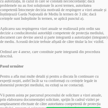
cu autorizația, în cazul în care se constată neconcordanțe; dacă
problemele nu au fost soluționate în acest termen, autoritatea
competentă întocmește decizia motivată de respingere a vizei anuale și
înștiințează Garda Națională de Mediu în termen de 3 zile; dacă
cerințele sunt îndeplinite în termen, se aplică punctul a).
Aplicarea sau respingerea vizei anuale se realizează prin ordin sau
decizie a conducătorului autorității competente de protecția mediului,
document care devine anexă și parte integrantă a autorizației (integrate)
de mediu. Această decizie trebuie afișată de către titular la loc vizibil.
Ordinul are 4 anexe, care constituie parte integrantă din procedura
descrisă.
Pasul următor
Pentru a afla mai multe detalii și pentru a discuta în continuare cu
experții noștri, astfel încât sa va conformați cu cerințele legale in
domeniul protecției mediului, nu ezitați sa ne contactați.
Vă putem asista pe parcursul procesului de solicitare a vizei anuale,
prin elaborarea documentației solicitate, sprijin în cadrul vizitei pe
amplasament efectuate de către autoritatea competentă de protecția