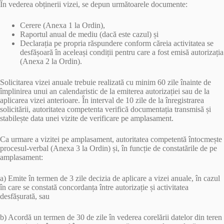
În vederea obținerii vizei, se depun următoarele documente:
Cerere (Anexa 1 la Ordin),
Raportul anual de mediu (dacă este cazul) și
Declarația pe propria răspundere conform căreia activitatea se
desfășoară în aceleași condiții pentru care a fost emisă autorizația
(Anexa 2 la Ordin).
Solicitarea vizei anuale trebuie realizată cu minim 60 zile înainte de
împlinirea unui an calendaristic de la emiterea autorizației sau de la
aplicarea vizei anterioare. În interval de 10 zile de la înregistrarea
solicitării, autoritatea competenta verifică documentația transmisă și
stabilește data unei vizite de verificare pe amplasament.
Ca urmare a vizitei pe amplasament, autoritatea competentă întocmește
procesul-verbal (Anexa 3 la Ordin) și, în funcție de constatările de pe
amplasament:
a) Emite în termen de 3 zile decizia de aplicare a vizei anuale, în cazul
în care se constată concordanța între autorizație și activitatea
desfășurată, sau
b) Acordă un termen de 30 de zile în vederea corelării datelor din teren