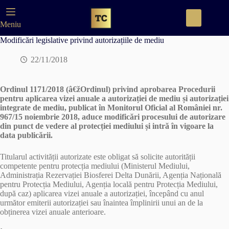
Skip
to
content
Meniu
Modificări legislative privind autorizațiile de mediu
22/11/2018
Ordinul 1171/2018 (â€žOrdinul) privind aprobarea Procedurii
pentru aplicarea vizei anuale a autorizației de mediu și autorizației
integrate de mediu, publicat în Monitorul Oficial al României nr.
967/15 noiembrie 2018, aduce modificări procesului de autorizare
din punct de vedere al protecției mediului și intră în vigoare la
data publicării.
Titularul activității autorizate este obligat să solicite autorității
competente pentru protecția mediului (Ministerul Mediului,
Administrația Rezervației Biosferei Delta Dunării, Agenția Națională
pentru Protecția Mediului, Agenția locală pentru Protecția Mediului,
după caz) aplicarea vizei anuale a autorizației, începând cu anul
următor emiterii autorizației sau înaintea împlinirii unui an de la
obținerea vizei anuale anterioare.