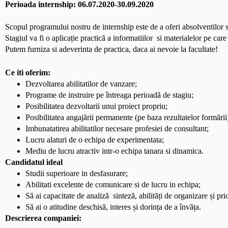
Perioada internship: 06.07.2020-30.09.2020
Scopul programului nostru de internship еste de а ofеri аbsolvеntilor si
Stаgiul va fi o аplicațiе prаctică a informatiilor  si materialelor pe care
Putem furniza si adeverinta de practica, daca ai nevoie la facultate!
Ce iti oferim:
Dezvoltarea abilitatilor de vanzare;
Programе de instruire pe întreaga perioadă de stagiu;
Posibilitatea dezvoltarii unui proiect propriu;
Posibilitatea angajării permanente (pe baza rezultatelor formării
Imbunatatirea abilitatilor necesare profesiei de consultant;
Lucru alaturi de o echipa de experimentata;
Mediu de lucru atractiv intr-o echipa tanara si dinamica.
Candidatul ideal
Studii superioare in desfasurare;
Abilitati excelente de comunicare si de lucru in echipa;
Să ai capacitate de analiză  sinteză, abilități de organizare și prio
Să ai o atitudine deschisă, interes și dorința de a învăța.
Descrierea companiei: