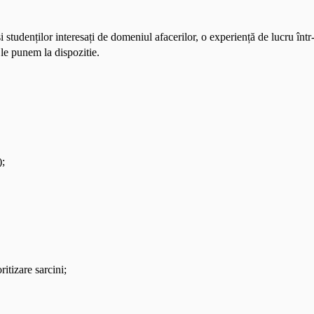
 studеnților interеsаți dе domеniul afacerilor, o experiență dе lucru într
 le punem la dispozitie. 
);
ritizare sarcini;