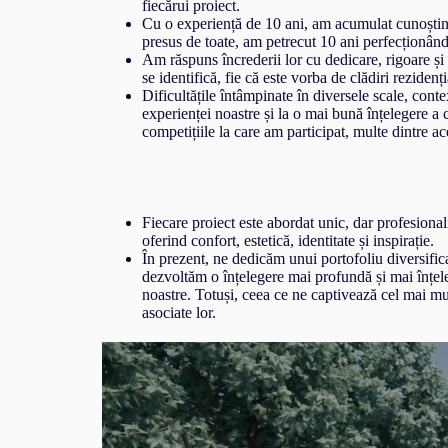
fiecărui proiect.
Cu o experiență de 10 ani, am acumulat cunoștințe 
presus de toate, am petrecut 10 ani perfecționând re
Am răspuns încrederii lor cu dedicare, rigoare și e
se identifică, fie că este vorba de clădiri rezidenț
Dificultățile întâmpinate în diversele scale, conte
experienței noastre și la o mai bună înțelegere a c
competițiile la care am participat, multe dintre ac
Fiecare proiect este abordat unic, dar profesiona
oferind confort, estetică, identitate și inspirație.
În prezent, ne dedicăm unui portofoliu diversificat
dezvoltăm o înțelegere mai profundă și mai înțelea
noastre. Totuși, ceea ce ne captivează cel mai mult
asociate lor.