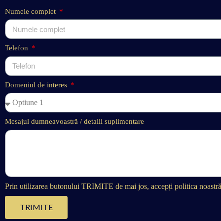
Numele complet
Telefon
Domeniul de interes
Mesajul dumneavoastră / detalii suplimentare
Prin utilizarea butonului TRIMITE de mai jos, accepți politica noastră 
TRIMITE