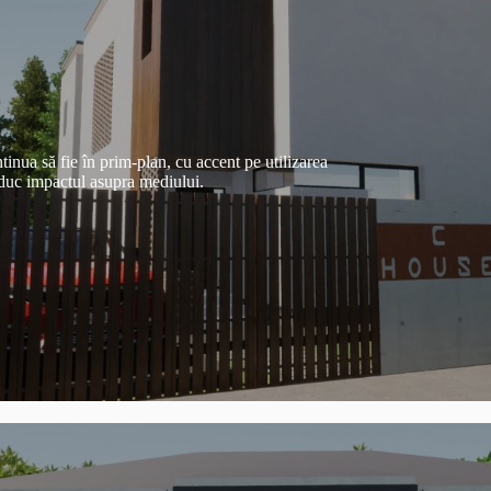
tinua să fie în prim-plan, cu accent pe utilizarea
reduc impactul asupra mediului.