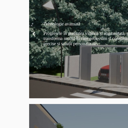
Tehnologie avansată
Progresele în realitatea virtuală și augmentată, p
transforma modul în care proiectăm și construim
precise și soluții personalizate.