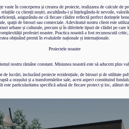
vaste în conceperea și crearea de proiecte, realizarea de calcule de prop
lațiile cu clienții noștri, ascultându-i și înțelegându-le nevoile, valorile 
ficiență, asigurându-ne că fiecare clădire reflectă perfect dorințele benef
iale, spații de birouri sau comerciale. Adevăratul nostru client este utilizat
xturi urbane și culturale, precum și în diferitele tipuri de clădiri pe care
omplexității profesiei noastre. Practica noastră a fost recunoscută critic, 
estea obținând premii în evaluările naționale și internaționale.
Proiectele noastre
lismul nostru rămâne constant. Misiunea noastră este să aducem plus valo
 de lucrări, incluzând proiecte rezidențiale, de birouri și de utilitate pu
ptă a orașului și a transformărilor sale, acest aspect constituind fundalul
 este particularitatea specifică adusă de fiecare proiect și loc, alături d