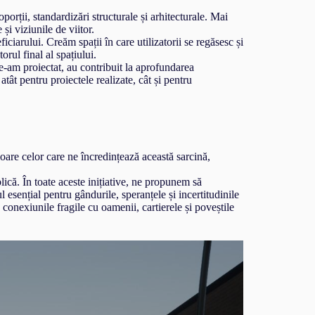
orții, standardizări structurale și arhitecturale. Mai
și viziunile de viitor.
iciarului. Creăm spații în care utilizatorii se regăsesc și
orul final al spațiului.
 le-am proiectat, au contribuit la aprofundarea
atât pentru proiectele realizate, cât și pentru
are celor care ne încredințează această sarcină,
blică. În toate aceste inițiative, ne propunem să
 esențial pentru gândurile, speranțele și incertitudinile
e conexiunile fragile cu oamenii, cartierele și poveștile